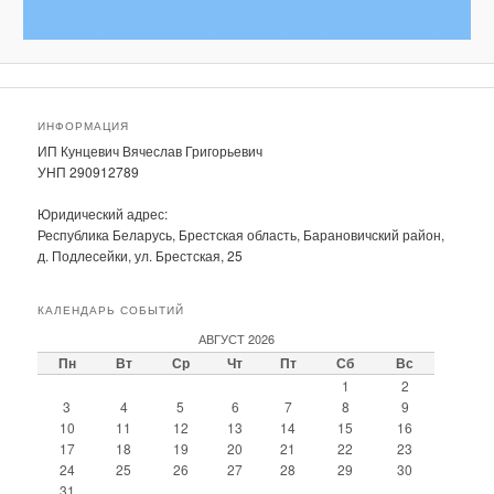
ИНФОРМАЦИЯ
ИП Кунцевич Вячеслав Григорьевич
УНП 290912789
Юридический адрес:
Республика Беларусь, Брестская область, Барановичский район,
д. Подлесейки, ул. Брестская, 25
КАЛЕНДАРЬ СОБЫТИЙ
АВГУСТ 2026
Пн
Вт
Ср
Чт
Пт
Сб
Вс
1
2
3
4
5
6
7
8
9
10
11
12
13
14
15
16
17
18
19
20
21
22
23
24
25
26
27
28
29
30
31