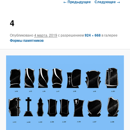
Навигация
← Предыдущее
Следующее →
по
изображениям
4
Опубликовано
4 марта, 2019
с разрешением
924 × 668
в галерее
Формы памятников