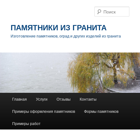
Поис
ПАМЯТНИКИ ИЗ ГРАНИТА
Изготовление памятников, оград и других изделий из гранита
Главное
Главная
Услуги
Отзывы
Контакты
Перейти
меню
Примеры оформления памятников
Формы памятников
к
Примеры работ
основному
содержимому