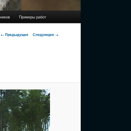
ников
Примеры работ
Навигация
← Предыдущее
Следующее →
по
изображениям