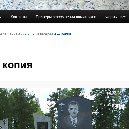
ы
Контакты
Примеры оформления памятников
Формы памят
азрешением
789 × 598
в галерее
4 — копия
 копия