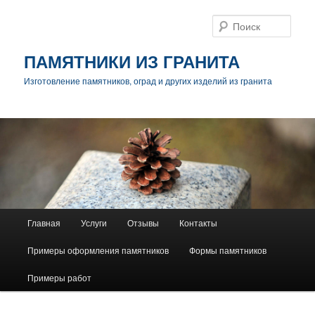
Поис
ПАМЯТНИКИ ИЗ ГРАНИТА
Изготовление памятников, оград и других изделий из гранита
Главное
Главная
Услуги
Отзывы
Контакты
Перейти
меню
Примеры оформления памятников
Формы памятников
к
Примеры работ
основному
содержимому