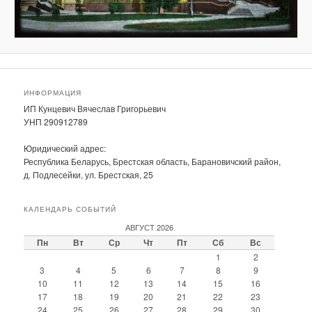
ИНФОРМАЦИЯ
ИП Кунцевич Вячеслав Григорьевич
УНП 290912789
Юридический адрес:
Республика Беларусь, Брестская область, Барановичский район,
д. Подлесейки, ул. Брестская, 25
КАЛЕНДАРЬ СОБЫТИЙ
АВГУСТ 2026
Пн
Вт
Ср
Чт
Пт
Сб
Вс
1
2
3
4
5
6
7
8
9
10
11
12
13
14
15
16
17
18
19
20
21
22
23
24
25
26
27
28
29
30